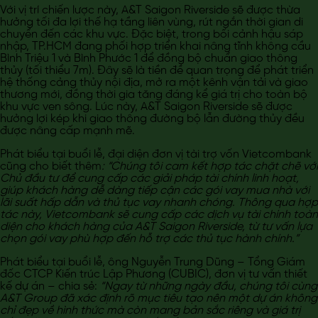
Với vị trí chiến lược này, A&T Saigon Riverside sẽ được thừa
hưởng tối đa lợi thế hạ tầng liên vùng, rút ngắn thời gian di
chuyển đến các khu vực. Đặc biệt, trong bối cảnh hậu sáp
nhập, TP.HCM đang phối hợp triển khai nâng tĩnh không cầu
Bình Triệu 1 và Bình Phước 1 để đồng bộ chuẩn giao thông
thủy (tối thiểu 7m). Đây sẽ là tiền đề quan trọng để phát triển
hệ thống cảng thủy nội địa, mở ra một kênh vận tải và giao
thương mới, đồng thời gia tăng đáng kể giá trị cho toàn bộ
khu vực ven sông. Lúc này, A&T Saigon Riverside sẽ được
hưởng lợi kép khi giao thông đường bộ lẫn đường thủy đều
được nâng cấp mạnh mẽ.
Phát biểu tại buổi lễ, đại diện đơn vị tài trợ vốn Vietcombank
cũng cho biết thêm
: “Chúng tôi
cam kết hợp tác chặt chẽ với
Chủ đầu tư để cung cấp các giải pháp tài chính linh hoạt,
giúp khách hàng dễ dàng tiếp cận các gói vay mua nhà với
lãi suất hấp dẫn và thủ tục vay nhanh chóng. Thông qua hợp
tác này, Vietcombank sẽ cung cấp các dịch vụ tài chính toàn
diện cho khách hàng của A&T Saigon Riverside, từ tư vấn lựa
chọn gói vay phù hợp đến hỗ trợ các thủ tục hành chính.”
Phát biểu tại buổi lễ, ông Nguyễn Trung Dũng – Tổng Giám
đốc CTCP Kiến trúc Lập Phương (CUBIC), đơn vị tư vấn thiết
kế dự án – chia sẻ:
“Ngay từ những ngày đầu, chúng tôi cùng
A&T Group đã xác định rõ mục tiêu tạo nên một dự án không
chỉ đẹp về hình thức mà còn mang bản sắc riêng và giá trị