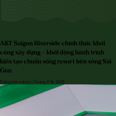
A&T Saigon Riverside chính thức khởi
công xây dựng – khởi động hành trình
kiến tạo chuẩn sống resort bên sông Sài
Gòn
Đăng bởi admin | Tháng 9 18, 2025