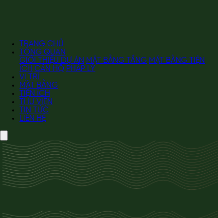
TRANG CHỦ
TỔNG QUAN
GIỚI THIỆU DỰ ÁN
MẶT BẰNG TẦNG
MẶT BẰNG TIỆN
ÍCH
CĂN HỘ
PHÁP LÝ
VỊ TRÍ
MẶT BẰNG
TIỆN ÍCH
THƯ VIỆN
TIN TỨC
LIÊN HỆ
TỔNG QUAN