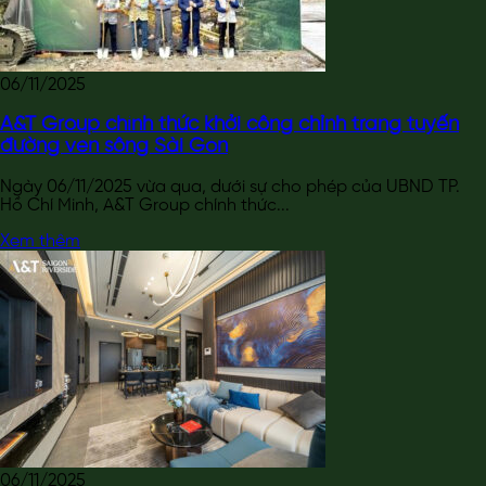
06/11/2025
A&T Group chính thức khởi công chỉnh trang tuyến
đường ven sông Sài Gòn
Ngày 06/11/2025 vừa qua, dưới sự cho phép của UBND TP.
Hồ Chí Minh, A&T Group chính thức...
Xem thêm
06/11/2025