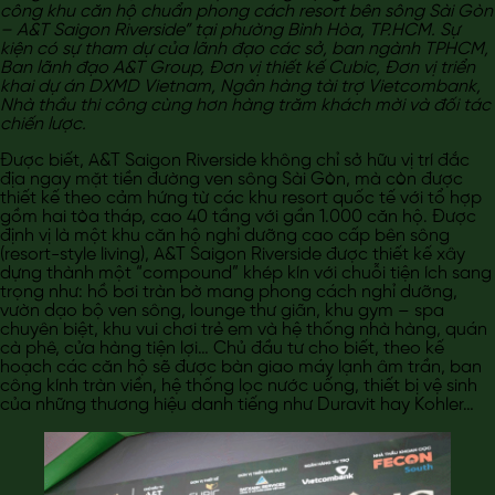
công khu căn hộ chuẩn phong cách resort bên sông Sài Gòn
– A&T Saigon Riverside” tại phường Bình Hòa, TP.HCM. Sự
kiện có sự tham dự của lãnh đạo các sở, ban ngành TPHCM,
Ban lãnh đạo A&T Group, Đơn vị thiết kế Cubic, Đơn vị triển
khai dự án DXMD Vietnam, Ngân hàng tài trợ Vietcombank,
Nhà thầu thi công cùng hơn hàng trăm khách mời và đối tác
chiến lược.
Được biết, A&T Saigon Riverside không chỉ sở hữu vị trí đắc
địa ngay mặt tiền đường ven sông Sài Gòn, mà còn được
thiết kế theo cảm hứng từ các khu resort quốc tế với tổ hợp
gồm hai tòa tháp, cao 40 tầng với gần 1.000 căn hộ. Được
định vị là một khu căn hộ nghỉ dưỡng cao cấp bên sông
(resort-style living), A&T Saigon Riverside được thiết kế xây
dựng thành một “compound” khép kín với chuỗi tiện ích sang
trọng như: hồ bơi tràn bờ mang phong cách nghỉ dưỡng,
vườn dạo bộ ven sông, lounge thư giãn, khu gym – spa
chuyên biệt, khu vui chơi trẻ em và hệ thống nhà hàng, quán
cà phê, cửa hàng tiện lợi… Chủ đầu tư cho biết, theo kế
hoạch các căn hộ sẽ được bàn giao máy lạnh âm trần, ban
công kính tràn viền, hệ thống lọc nước uống, thiết bị vệ sinh
của những thương hiệu danh tiếng như Duravit hay Kohler…