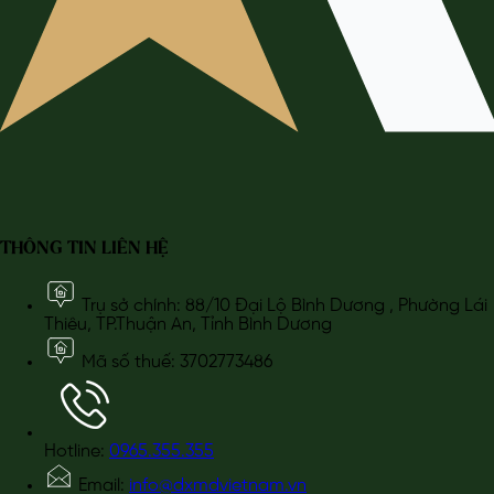
THÔNG TIN LIÊN HỆ
Trụ sở chính: 88/10 Đại Lộ Bình Dương , Phường Lái
Thiêu, TP.Thuận An, Tỉnh Bình Dương
Mã số thuế: 3702773486
Hotline:
0965.355.355
Email:
info@dxmdvietnam.vn