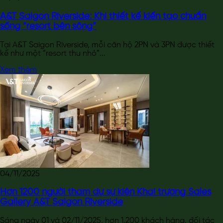
A&T Saigon Riverside: Khi thiết kế kiến tạo chuẩn
sống “resort bên sông”
Tại A&T Saigon Riverside, mỗi căn hộ 2PN và 3PN được thiết
kế như một “resort thu nhỏ”...
Xem thêm
04/11/2025
Hơn 1200 người tham dự sự kiện Khai trương Sales
Gallery A&T Saigon Riverside
Sáng ngày 01 và 02/11/2025, hơn 1.200 khách hàng, đối tác