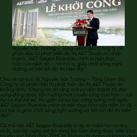
Nguyễn Văn Trường – Tổng Giám đốc Công ty cổ
phần đầu tư phát triển đô thị A&T Thuận An nhấn
mạnh: “A&T Saigon Riverside chính là hiện thực
hóa của niềm tin – nơi hội tụ giữa chất sống nghỉ
dưỡng và tiện ích đô thị hiện đại.”
Chia sẻ tại buổi lễ, Nguyễn Văn Trường – Tổng Giám đốc
Công ty cổ phần đầu tư phát triển đô thị A&T Thuận An
khẳng định:
“Chúng tôi tin rằng mỗi cư dân thành thị đều
xứng đáng được tận hưởng một chuẩn sống cao hơn – nơi
họ có thể trở về, thư giãn và tái tạo năng lượng mỗi ngày.
A&T Saigon Riverside chính là hiện thực hóa của niềm tin ấy –
nơi hội tụ giữa chất sống nghỉ dưỡng và tiện ích đô thị hiện
đại.”
Có thể nói, A&T Saigon Riverside là dự án hiếm hoi và duy
nhất, tọa lạc ngay sát bờ sông Sài Gòn đang được triển khai
tại khu vực Đông Bắc TPHCM. Không chỉ mang lại không gian