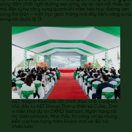
sống đậm chất nghỉ dưỡng ven sông, dự án còn rất nhiều lợi
thế đến từ hạ tầng xung quanh khi nằm trên trục đường ven
sông Sài Gòn – một trục giao thông mới đầy tiềm năng song
song với Quốc lộ 13.
A&T Saigon Riverside đã chính thức khởi công bởi
chủ đầu tư A&T Group, Đơn vị thiết kế Cubic, Đơn
vị triển khai dự án DXMD Vietnam, Ngân hàng tài
trợ Vietcombank, Nhà thầu thi công với sự chứng
kiến của hơn hàng trăm khách mời và đối tác
chiến lược