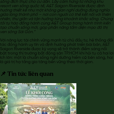
sống đích thực cho cư dân. Lấy cảm hứng từ những khu
resort ven sông quốc tế, A&T Saigon Riverside được định
hướng thiết kế như một không gian nghỉ dưỡng đúng nghĩa
giữa lòng thành phố – nơi con người có thể kết nối với thiên
nhiên, thư giãn và tận hưởng từng khoảnh khắc sống. Chúng
tôi tự hào đồng hành cùng A&T Group trong hành trình kiến
tạo chuẩn sống mới, góp phần nâng tầm diện mạo đô thị
ven sông Sài Gòn.”
Với năng lực tài chính vững mạnh từ chủ đầu tư, hệ thống đối
tác đồng hành uy tín và định hướng phát triển bài bản, A&T
Saigon Riverside được kỳ vọng sẽ trở thành điểm sáng nổi
bật trong thị trường bất động sản TP.HCM khi hội tụ cả hai lợi
ích lớn: một là chuẩn sống nghỉ dưỡng hiếm có bên sông, hai
là giá trị hạ tầng gia tăng bền vững theo thời gian.
📌 Tin tức liên quan