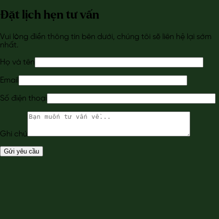
Đặt lịch hẹn tư vấn
Vui lòng điền thông tin bên dưới, chúng tôi sẽ liên hệ lại sớm
nhất.
Họ và tên
Email
Số điện thoại
Ghi chú