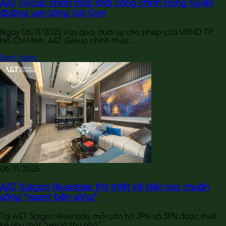
A&T Group chính thức khởi công chỉnh trang tuyến
đường ven sông Sài Gòn
Ngày 06/11/2025 vừa qua, dưới sự cho phép của UBND TP.
Hồ Chí Minh, A&T Group chính thức...
Xem thêm
06/11/2025
A&T Saigon Riverside: Khi thiết kế kiến tạo chuẩn
sống “resort bên sông”
Tại A&T Saigon Riverside, mỗi căn hộ 2PN và 3PN được thiết
kế như một “resort thu nhỏ”...