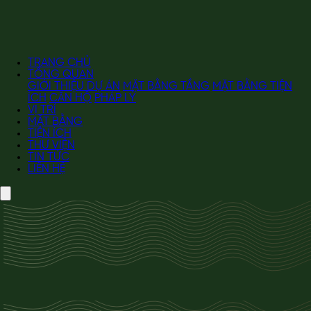
TRANG CHỦ
TỔNG QUAN
GIỚI THIỆU DỰ ÁN
MẶT BẰNG TẦNG
MẶT BẰNG TIỆN
ÍCH
CĂN HỘ
PHÁP LÝ
VỊ TRÍ
MẶT BẰNG
TIỆN ÍCH
THƯ VIỆN
TIN TỨC
LIÊN HỆ
TỔNG QUAN