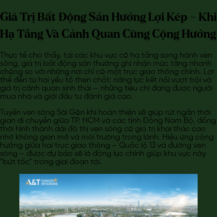
Giá Trị Bất Động Sản Hưởng Lợi Kép – Khi
Hạ Tầng Và Cảnh Quan Cùng Cộng Hưởng
Thực tế cho thấy, tại các khu vực có hạ tầng song hành ven
sông, giá trị bất động sản thường ghi nhận mức tăng nhanh
chóng so với những nơi chỉ có một trục giao thông chính. Lợi
thế đến từ hai yếu tố then chốt: năng lực kết nối vượt trội và
giá trị cảnh quan sinh thái – những tiêu chí đang được người
mua nhà và giới đầu tư đánh giá cao.
Tuyến ven sông Sài Gòn khi hoàn thiện sẽ giúp rút ngắn thời
gian di chuyển giữa TP. HCM và các tỉnh Đông Nam Bộ, đồng
thời hình thành dải đô thị ven sông có giá trị khai thác cao
nhờ không gian mở và môi trường trong lành. Hiệu ứng cộng
hưởng giữa hai trục giao thông – Quốc lộ 13 và đường ven
sông – được dự báo sẽ là động lực chính giúp khu vực này
“bứt tốc” trong giai đoạn tới.