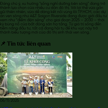
Đáng chú ý, xu hướng “sống nghỉ dưỡng bên sông” đang trở
thành lựa chọn của nhiều cư dân đô thị. Với lợi thế vừa gần
gũi thiên nhiên, vừa dễ dàng kết nối vùng lõi TP.HCM, các dự
án ven sông như A&T Saigon Riverside đang được giới đầu tư
xem như “điểm đón sóng” cho giai đoạn 2025 – 2030 – thời
kỳ bùng nổ của bất động sản hạ tầng. Từ giá trị sống đến
tiềm năng đầu tư, tất cả đang hội tụ để khu vực này trở
thành biểu tượng mới của đô thị sinh thái ven sông.
📌 Tin tức liên quan
06/11/2025