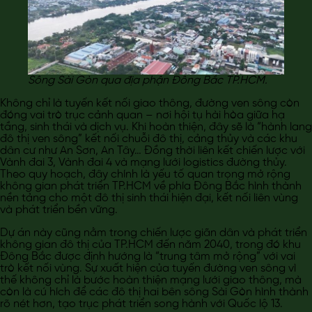
Sông Sài Gòn qua địa phận Đông Bắc TP.HCM.
Không chỉ là tuyến kết nối giao thông, đường ven sông còn
đóng vai trò trục cảnh quan – nơi hội tụ hài hòa giữa hạ
tầng, sinh thái và dịch vụ. Khi hoàn thiện, đây sẽ là “hành lang
đô thị ven sông” kết nối chuỗi đô thị, cảng thủy và các khu
dân cư như An Sơn, An Tây… Đồng thời liên kết chiến lược với
Vành đai 3, Vành đai 4 và mạng lưới logistics đường thủy.
Theo quy hoạch, đây chính là yếu tố quan trọng mở rộng
không gian phát triển TP.HCM về phía Đông Bắc hình thành
nền tảng cho một đô thị sinh thái hiện đại, kết nối liên vùng
và phát triển bền vững.
Dự án này cũng nằm trong chiến lược giãn dân và phát triển
không gian đô thị của TP.HCM đến năm 2040, trong đó khu
Đông Bắc được định hướng là “trung tâm mở rộng” với vai
trò kết nối vùng. Sự xuất hiện của tuyến đường ven sông vì
thế không chỉ là bước hoàn thiện mạng lưới giao thông, mà
còn là cú hích để các đô thị hai bên sông Sài Gòn hình thành
rõ nét hơn, tạo trục phát triển song hành với Quốc lộ 13.