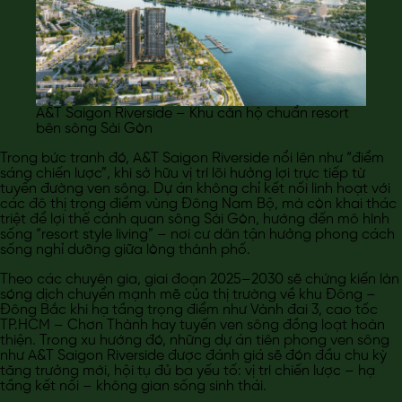
A&T Saigon Riverside – Khu căn hộ chuẩn resort
bên sông Sài Gòn
Trong bức tranh đó, A&T Saigon Riverside nổi lên như “điểm
sáng chiến lược”, khi sở hữu vị trí lõi hưởng lợi trực tiếp từ
tuyến đường ven sông. Dự án không chỉ kết nối linh hoạt với
các đô thị trọng điểm vùng Đông Nam Bộ, mà còn khai thác
triệt để lợi thế cảnh quan sông Sài Gòn, hướng đến mô hình
sống “resort style living” – nơi cư dân tận hưởng phong cách
sống nghỉ dưỡng giữa lòng thành phố.
Theo các chuyên gia, giai đoạn 2025–2030 sẽ chứng kiến làn
sóng dịch chuyển mạnh mẽ của thị trường về khu Đông –
Đông Bắc khi hạ tầng trọng điểm như Vành đai 3, cao tốc
TP.HCM – Chơn Thành hay tuyến ven sông đồng loạt hoàn
thiện. Trong xu hướng đó, những dự án tiên phong ven sông
như A&T Saigon Riverside được đánh giá sẽ đón đầu chu kỳ
tăng trưởng mới, hội tụ đủ ba yếu tố: vị trí chiến lược – hạ
tầng kết nối – không gian sống sinh thái.