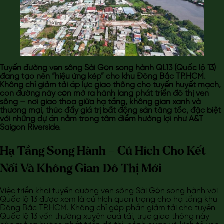
Tuyến đường ven sông Sài Gòn song hành QL13 (Quốc lộ 13)
đang tạo nên “hiệu ứng kép” cho khu Đông Bắc TP.HCM.
Không chỉ giảm tải áp lực giao thông cho tuyến huyết mạch,
con đường này còn mở ra hành lang phát triển đô thị ven
sông – nơi giao thoa giữa hạ tầng, không gian xanh và
thương mại, thúc đẩy giá trị bất động sản tăng tốc, đặc biệt
với những dự án nằm trong tâm điểm hưởng lợi như A&T
Saigon Riverside.
Hạ Tầng Song Hành – Cú Hích Cho Kết
Nối Và Không Gian Đô Thị Mới
Việc triển khai tuyến đường ven sông Sài Gòn song hành với
Quốc lộ 13 được xem là cú hích quan trọng cho hạ tầng khu
Đông Bắc TP.HCM. Không chỉ góp phần giảm tải cho tuyến
Quốc lộ 13 vốn thường xuyên quá tải, trục giao thông này