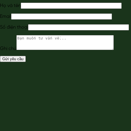
Họ và tên
Email
Số điện thoại
Ghi chú