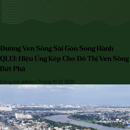
Đường Ven Sông Sài Gòn Song Hành
QL13: Hiệu Ứng Kép Cho Đô Thị Ven Sông
Bứt Phá
Đăng bởi admin | Tháng 10 27, 2025