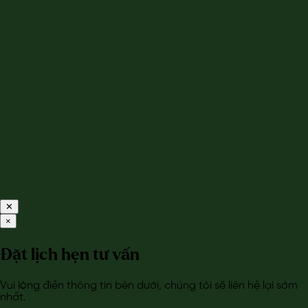
✕
×
Đặt lịch hẹn tư vấn
Vui lòng điền thông tin bên dưới, chúng tôi sẽ liên hệ lại sớm
nhất.