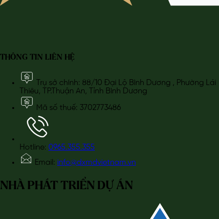
THÔNG TIN LIÊN HỆ
Trụ sở chính: 88/10 Đại Lộ Bình Dương , Phường Lái
Thiêu, TP.Thuận An, Tỉnh Bình Dương
Mã số thuế: 3702773486
Hotline:
0965.355.355
Email:
info@dxmdvietnam.vn
NHÀ PHÁT TRIỂN DỰ ÁN