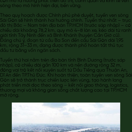
còn mở ra hướng phát triển đô thị, cảnh quan và kinh tế ven
sông theo mô hình hiện đại, bền vững.
Theo quy hoạch được Chính phủ phê duyệt, tuyến ven sông
Sài Gòn sẽ hình thành hai hướng chính. Tuyến thứ nhất – trục
đô thị Bắc – Nam trên địa bàn TP.HCM (trước sáp nhập) – có
chiều dài khoảng 78,2 km, quy mô 4–8 làn xe, kéo dài từ ranh
giới tỉnh Tây Ninh đến xã Bình Khánh (huyện Cần Giờ cũ).
Đáng chú ý, đoạn từ cầu Ba Son đến cầu Sài Gòn dài 1,95
km, rộng 31–33 m, đang được thành phố hoàn tất thủ tục
đầu tư bằng vốn ngân sách.
Tuyến thứ hai nằm trên địa bàn tỉnh Bình Dương (trước sáp
nhập), có chiều dài gần 100 km và nền đường rộng 32 m,
đóng vai trò kết nối xuyên suốt từ Dầu Tiếng qua Thuận An,
Dĩ An đến TP.Thủ Đức. Khi hoàn thiện, toàn tuyến ven sông Sài
Gòn sẽ trở thành trục chiến lược liên vùng, tạo hành lang
phát triển mới dọc theo sông – kết nối giao thông, logistics,
thương mại và không gian sống chất lượng cao tại TP.HCM
mở rộng.