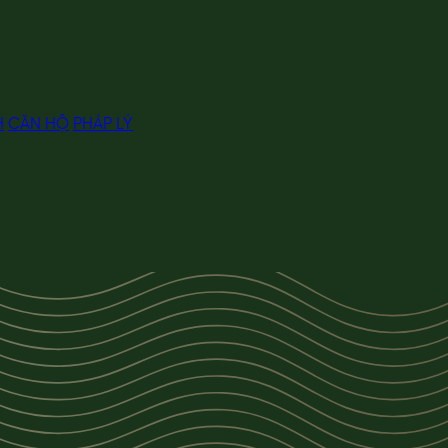
H
CĂN HỘ
PHÁP LÝ