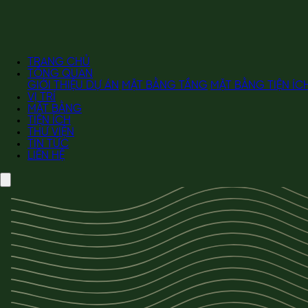
TRANG CHỦ
TỔNG QUAN
GIỚI THIỆU DỰ ÁN
MẶT BẰNG TẦNG
MẶT BẰNG TIỆN ÍC
VỊ TRÍ
MẶT BẰNG
TIỆN ÍCH
THƯ VIỆN
TIN TỨC
LIÊN HỆ
TỔNG QUAN