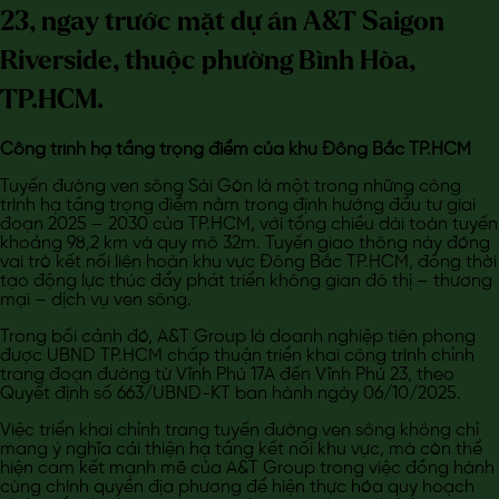
23, ngay trước mặt dự án A&T Saigon
Riverside, thuộc phường Bình Hòa,
TP.HCM.
Công trình hạ tầng trọng điểm của khu Đông Bắc TP.HCM
Tuyến đường ven sông Sài Gòn là một trong những công
trình hạ tầng trọng điểm nằm trong định hướng đầu tư giai
đoạn 2025 – 2030 của TP.HCM, với tổng chiều dài toàn tuyến
khoảng 98,2 km và quy mô 32m. Tuyến giao thông này đóng
vai trò kết nối liên hoàn khu vực Đông Bắc TP.HCM, đồng thời
tạo động lực thúc đẩy phát triển không gian đô thị – thương
mại – dịch vụ ven sông.
Trong bối cảnh đó, A&T Group là doanh nghiệp tiên phong
được UBND TP.HCM chấp thuận triển khai công trình chỉnh
trang đoạn đường từ Vĩnh Phú 17A đến Vĩnh Phú 23, theo
Quyết định số 663/UBND-KT ban hành ngày 06/10/2025.
Việc triển khai chỉnh trang tuyến đường ven sông không chỉ
mang ý nghĩa cải thiện hạ tầng kết nối khu vực, mà còn thể
hiện cam kết mạnh mẽ của A&T Group trong việc đồng hành
cùng chính quyền địa phương để hiện thực hóa quy hoạch