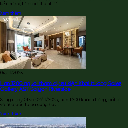
kế như một “resort thu nhỏ”...
Xem thêm
04/11/2025
Hơn 1200 người tham dự sự kiện Khai trương Sales
Gallery A&T Saigon Riverside
Sáng ngày 01 và 02/11/2025, hơn 1.200 khách hàng, đối tác
và nhà đầu tư đã cùng hội...
Xem thêm