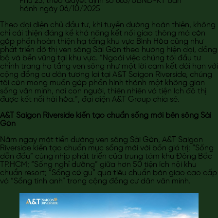
Phú 23, theo Quyết định số 663/UBND-KT ban
hành ngày 06/10/2025
Theo đại diện chủ đầu tư, khi tuyến đường hoàn thiện, không
chỉ cải thiện đáng kể khả năng kết nối giao thông mà còn
góp phần hoàn thiện hạ tầng khu vực Bình Hòa cũng như
phát triển đô thị ven sông Sài Gòn theo hướng hiện đại, đồng
bộ và bền vững tại khu vực. “Ngoài việc chúng tôi đầu tư
chỉnh trang hạ tầng ven sông như một lời cam kết dài hạn với
cộng đồng cư dân tương lai tại A&T Saigon Riverside, chúng
tôi còn mong muốn góp phần hình thành một không gian
sống văn minh, nơi con người, thiên nhiên và tiện ích đô thị
được kết nối hài hòa.”, đại diện A&T Group chia sẻ.
A&T Saigon Riverside kiến tạo chuẩn sống mới bên sông Sài
Gòn
Nằm ngay mặt tiền đường ven sông Sài Gòn, A&T Saigon
Riverside kiến tạo chuẩn mực sống mới với bốn giá trị: “Sống
dẫn đầu” cùng nhịp phát triển của trung tâm khu Đông Bắc
TP.HCM; “Sống nghỉ dưỡng” giữa hơn 50 tiện ích nội khu
chuẩn resort; “Sống có gu” qua tiêu chuẩn bàn giao cao cấp
và “Sống tinh anh” trong cộng đồng cư dân văn minh.