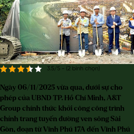
3.5/5 - (2 bình chọn)
Ngày 06/11/2025 vừa qua, dưới sự cho
phép của UBND TP. Hồ Chí Minh, A&T
Group chính thức khởi công công trình
chỉnh trang tuyến đường ven sông Sài
Gòn, đoạn từ Vĩnh Phú 17A đến Vĩnh Phú