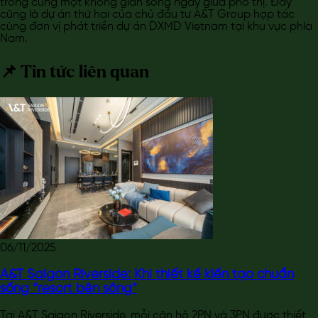
trong cùng một không gian sống ngay giữa phố thị. Đây
cũng là dự án thứ hai của chủ đầu tư A&T Group hợp tác
cùng đơn vị phát triển dự án DXMD Vietnam tại khu vực phía
Nam.
📌 Tin tức liên quan
06/11/2025
A&T Saigon Riverside: Khi thiết kế kiến tạo chuẩn
sống “resort bên sông”
Tại A&T Saigon Riverside, mỗi căn hộ 2PN và 3PN được thiết