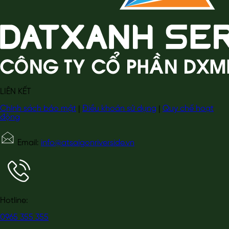
LIÊN KẾT
Chính sách bảo mật
|
Điều khoản sử dụng
|
Quy chế hoạt
động
Email:
info@atsaigonriverside.vn
Hotline:
0965 355 355