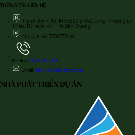
THÔNG TIN LIÊN HỆ
Trụ sở chính: 88/10 Đại Lộ Bình Dương , Phường Lái
Thiêu, TP.Thuận An, Tỉnh Bình Dương
Mã số thuế: 3702773486
Hotline:
0965.355.355
Email:
info@dxmdvietnam.vn
NHÀ PHÁT TRIỂN DỰ ÁN