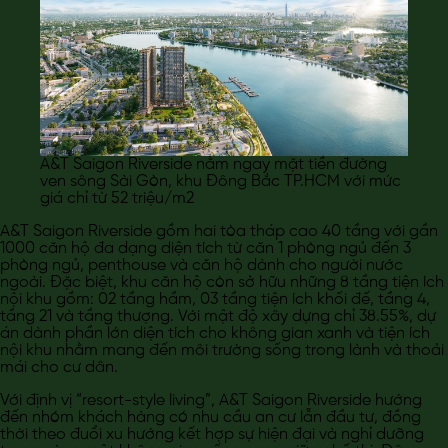
A&T Saigon Riverside nằm ngay mặt tiền đường
ven sông Sài Gòn, khu Đông Bắc TP.HCM với mức
giá chỉ từ 52 triệu/m2
A&T Saigon Riverside gồm hai tòa tháp cao 40 tầng với gần
1000 căn hộ đa dạng diện tích từ căn 1 phòng ngủ đến 3
phòng ngủ, penthouse và căn hộ dành cho người nước
ngoài. Đặc biệt, khu căn hộ còn sở hữu những 8 tầng tiện ích
nội khu gồm: 02 tầng hầm, 03 tầng tiện ích khối đế, tầng 4,
tầng 21 và tầng thượng. Với mật độ xây dựng chỉ 38.55%, dự
án dành phần lớn diện tích cho không gian xanh và tiện ích
nội khu nhằm mang đến môi trường sống trong lành và thoải
mái cho cư dân.
Với định vị “resort-style living”, A&T Saigon Riverside hướng
đến nhóm khách hàng có nhu cầu an cư lẫn đầu tư, đồng
thời theo đuổi xu hướng kết hợp sự hiện đại và nghỉ dưỡng