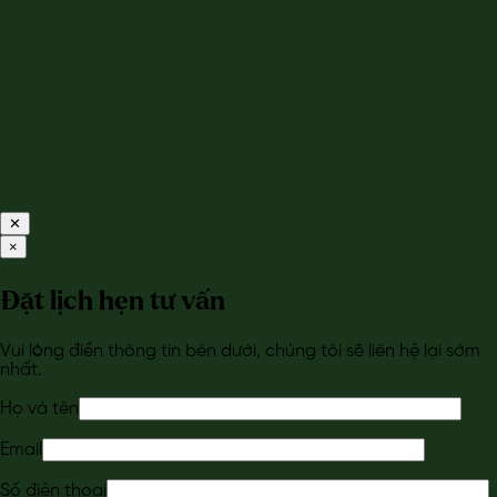
✕
×
Đặt lịch hẹn tư vấn
Vui lòng điền thông tin bên dưới, chúng tôi sẽ liên hệ lại sớm
nhất.
Họ và tên
Email
Số điện thoại