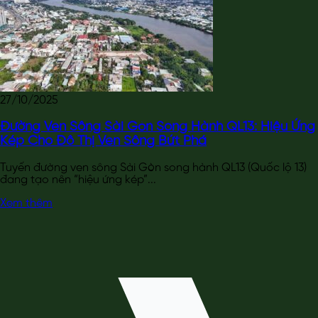
27/10/2025
Đường Ven Sông Sài Gòn Song Hành QL13: Hiệu Ứng
Kép Cho Đô Thị Ven Sông Bứt Phá
Tuyến đường ven sông Sài Gòn song hành QL13 (Quốc lộ 13)
đang tạo nên “hiệu ứng kép”...
Xem thêm