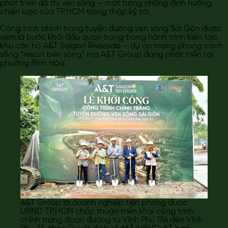
phát triển đô thị ven sông – một trong những định hướng
chiến lược của TP.HCM trong thập kỷ tới.
Công trình chỉnh trang tuyến đường ven sông Sài Gòn được
xem là bước khởi đầu quan trọng trong hành trình kiến tạo
khu căn hộ A&T Saigon Riverside – dự án mang phong cách
sống “resort bên sông” mà A&T Group đang phát triển tại
phường Bình Hòa.
A&T Group là doanh nghiệp tiên phong được
UBND TP.HCM chấp thuận triển khai công trình
chỉnh trang đoạn đường từ Vĩnh Phú 17A đến Vĩnh