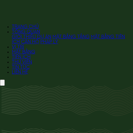
TRANG CHỦ
TỔNG QUAN
GIỚI THIỆU DỰ ÁN
MẶT BẰNG TẦNG
MẶT BẰNG TIỆN
ÍCH
CĂN HỘ
PHÁP LÝ
VỊ TRÍ
MẶT BẰNG
TIỆN ÍCH
THƯ VIỆN
TIN TỨC
LIÊN HỆ
TỔNG QUAN