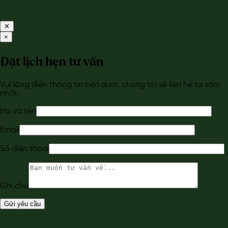
✕
×
Đặt lịch hẹn tư vấn
Vui lòng điền thông tin bên dưới, chúng tôi sẽ liên hệ lại sớm
nhất.
Họ và tên
Email
Số điện thoại
Ghi chú