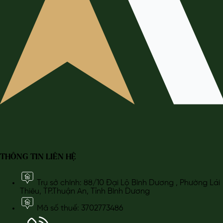
THÔNG TIN LIÊN HỆ
Trụ sở chính: 88/10 Đại Lộ Bình Dương , Phường Lái
Thiêu, TP.Thuận An, Tỉnh Bình Dương
Mã số thuế: 3702773486