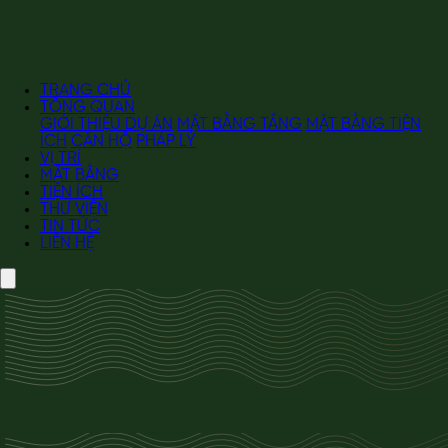
TRANG CHỦ
TỔNG QUAN
GIỚI THIỆU DỰ ÁN
MẶT BẰNG TẦNG
MẶT BẰNG TIỆN
ÍCH
CĂN HỘ
PHÁP LÝ
VỊ TRÍ
MẶT BẰNG
TIỆN ÍCH
THƯ VIỆN
TIN TỨC
LIÊN HỆ
TỔNG QUAN