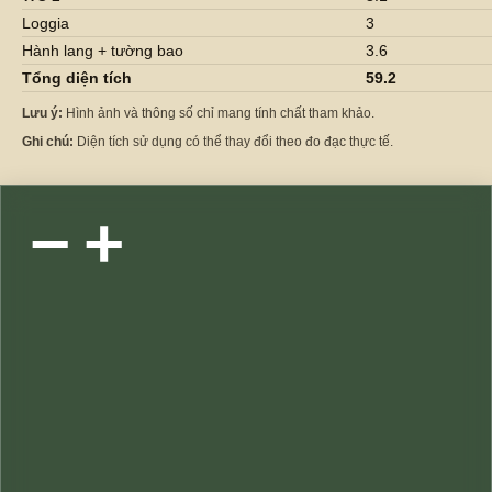
Loggia
3
Hành lang + tường bao
3.6
Tổng diện tích
59.2
Lưu ý:
Hình ảnh và thông số chỉ mang tính chất tham khảo.
Ghi chú:
Diện tích sử dụng có thể thay đổi theo đo đạc thực tế.
−
+