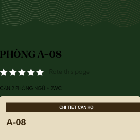
PHÒNG A-08
Rate this page
CĂN 2 PHÒNG NGỦ + 2WC
CHI TIẾT CĂN HỘ
A-08