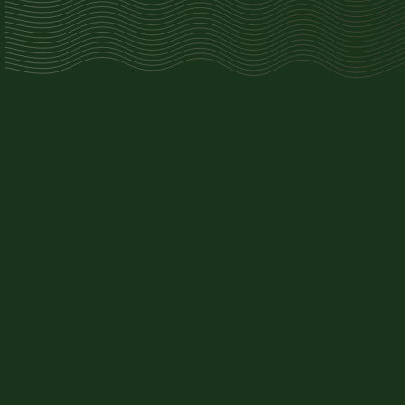
Tầng 1
1
LỐI VÀO
2
LỐI RA
3
LỐI XUỐNG HẦM
4
LỐI LÊN HẦM
5
SẢNH CHỜ THÁP A
6
SẢNH CHỜ THÁP B
7
BAN QUẢN LÝ
DỊCH VỤ THƯƠNG MẠI
NHÀ TRẺ