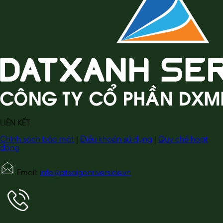
LIÊN KẾT
Chính sách bảo mật
|
Điều khoản sử dụng
|
Quy chế hoạt
động
Email:
info@atsaigonriverside.vn