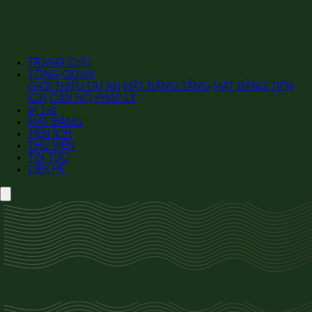
TRANG CHỦ
TỔNG QUAN
GIỚI THIỆU DỰ ÁN
MẶT BẰNG TẦNG
MẶT BẰNG TIỆN
ÍCH
CĂN HỘ
PHÁP LÝ
VỊ TRÍ
MẶT BẰNG
TIỆN ÍCH
THƯ VIỆN
TIN TỨC
LIÊN HỆ
TỔNG QUAN