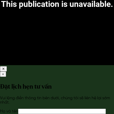
✕
×
Đặt lịch hẹn tư vấn
Vui lòng điền thông tin bên dưới, chúng tôi sẽ liên hệ lại sớm
nhất.
Họ và tên