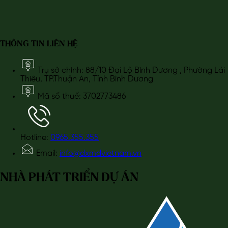
THÔNG TIN LIÊN HỆ
Trụ sở chính: 88/10 Đại Lộ Bình Dương , Phường Lái
Thiêu, TP.Thuận An, Tỉnh Bình Dương
Mã số thuế: 3702773486
Hotline:
0965.355.355
Email:
info@dxmdvietnam.vn
NHÀ PHÁT TRIỂN DỰ ÁN